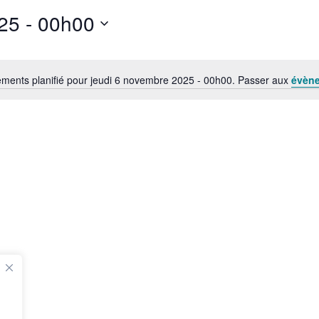
6 novembre 2025 - 00h00
ments planifié pour jeudi 6 novembre 2025 - 00h00. Passer aux
évèn
N
o
t
i
c
e