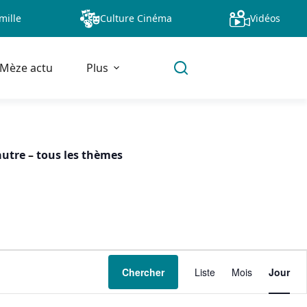
mille
Culture Cinéma
Vidéos
Mèze actu
Plus
autre
–
tous les thèmes
N
Chercher
Liste
Mois
Jour
a
v