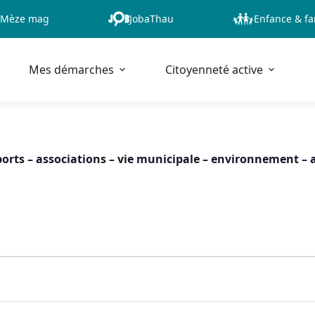
Mèze mag
JobaThau
Enfance & fa
Mes démarches
Citoyenneté active
ports
–
associations
–
vie municipale
–
environnement
–