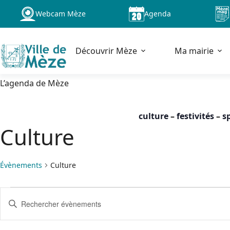
Passer
Webcam Mèze
Agenda
au
contenu
Découvrir Mèze
Ma mairie
L’agenda de Mèze
culture
–
festivités
–
s
Culture
Évènements
Culture
Évènements
R
S
for
e
a
jeudi
c
i