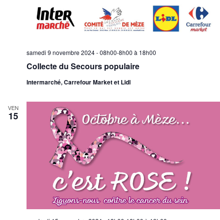
u
t
e
s
É
samedi 9 novembre 2024 - 08h00-8h00
à
18h00
v
Collecte du Secours populaire
è
n
Intermarché, Carrefour Market et Lidl
e
m
VEN
15
e
n
t
s