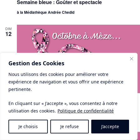
Semaine bleue : Goûter et spectacle
à la Médiathèque Andrée Chedid
DIM
12
Gestion des Cookies
Nous utilisons des cookies pour améliorer votre
expérience de navigation et vous offrir une expérience
pertinente.
dimanche 12 octobre 2025 - 08h00-8h00
à
12h00
En cliquant sur « J'accepte », vous consentez à notre
Octobre rose : Vente d’objets
utilisation des cookies.
Politique de confidentialité
sur le marché
Je choisis
Je refuse
J’accepte
DIM