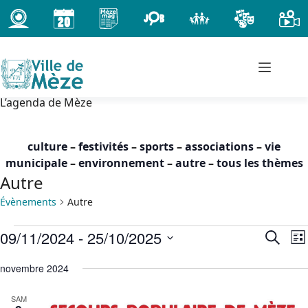
Passer
au
contenu
L’agenda de Mèze
culture
–
festivités
–
sports
–
associations
–
vie
municipale
–
environnement
–
autre
–
tous les thèmes
Autre
Évènements
Autre
Évènements
09/11/2024
 - 
25/10/2025
R
N
R
L
e
a
e
S
i
c
c
v
novembre 2024
é
s
h
h
i
l
t
e
SAM
e
g
e
e