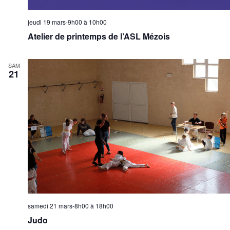
u
t
jeudi 19 mars-9h00
à
10h00
e
Atelier de printemps de l’ASL Mézois
s
É
v
SAM
21
è
n
e
m
e
n
t
s
samedi 21 mars-8h00
à
18h00
Judo