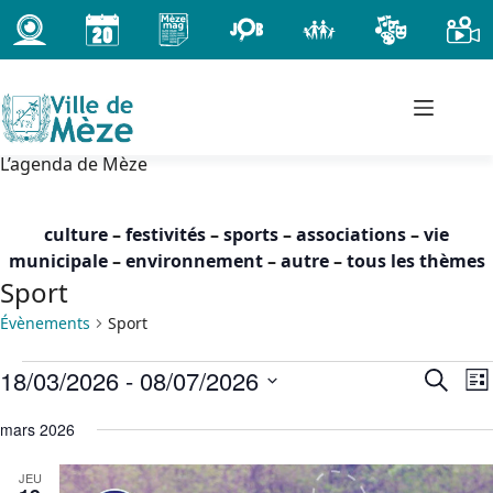
Passer
au
contenu
L’agenda de Mèze
culture
–
festivités
–
sports
–
associations
–
vie
municipale
–
environnement
–
autre
–
tous les thèmes
Sport
Évènements
Sport
Évènements
18/03/2026
 - 
08/07/2026
R
N
R
L
e
a
e
S
i
c
c
v
mars 2026
é
s
h
h
i
l
t
e
JEU
e
g
e
e