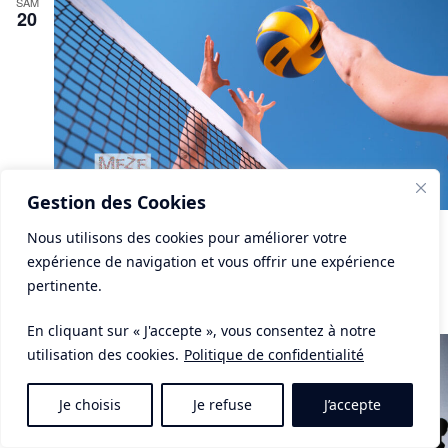
SAM
20
Gestion des Cookies
samedi 20 juin-9h00
à
18h00
Nous utilisons des cookies pour améliorer votre
Beach Volley
expérience de navigation et vous offrir une expérience
pertinente.
plagette, Jardin Montet
Étang de Thau, France, Meze, France
En cliquant sur « J'accepte », vous consentez à notre
SAM
utilisation des cookies.
Politique de confidentialité
20
Je choisis
Je refuse
J’accepte