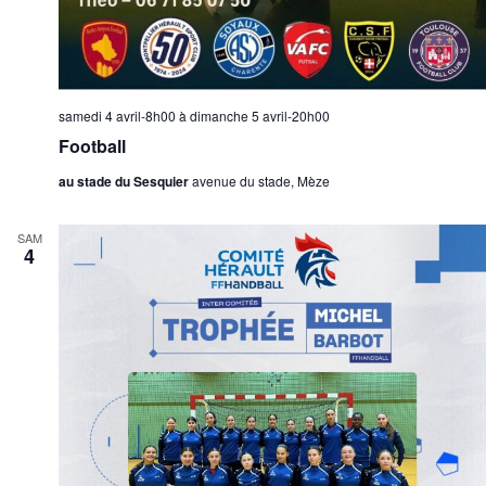
u
t
e
s
É
samedi 4 avril-8h00
à
dimanche 5 avril-20h00
v
Football
è
n
au stade du Sesquier
avenue du stade, Mèze
e
m
SAM
4
e
n
t
s