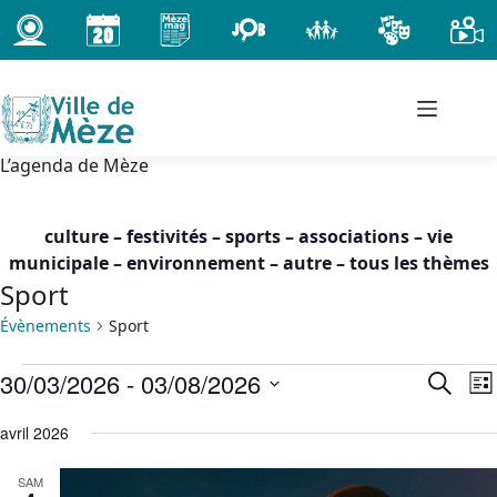
Passer
au
contenu
L’agenda de Mèze
culture
–
festivités
–
sports
–
associations
–
vie
municipale
–
environnement
–
autre
–
tous les thèmes
Sport
Évènements
Sport
Évènements
30/03/2026
 - 
03/08/2026
R
N
R
L
e
a
e
S
i
c
c
v
avril 2026
é
s
h
h
i
l
t
e
SAM
e
g
e
e