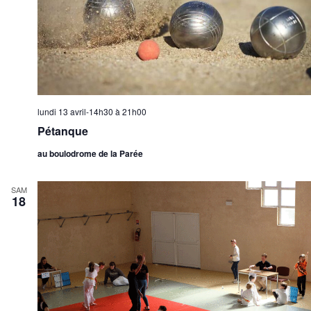
lundi 13 avril-14h30
à
21h00
Pétanque
au boulodrome de la Parée
SAM
18