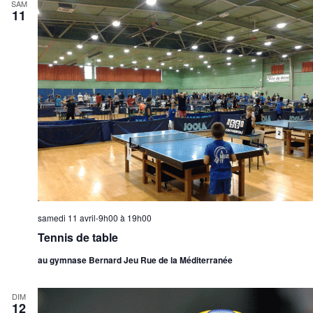
SAM
11
samedi 11 avril-9h00
à
19h00
Tennis de table
au gymnase Bernard Jeu Rue de la Méditerranée
DIM
12