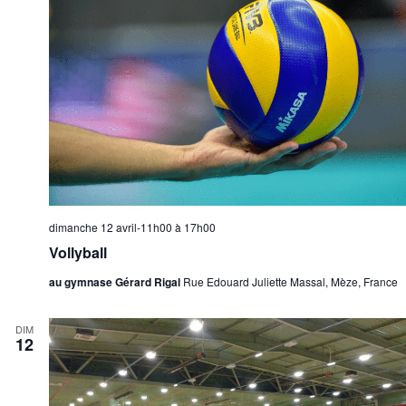
dimanche 12 avril-11h00
à
17h00
Vollyball
au gymnase Gérard Rigal
Rue Edouard Juliette Massal, Mèze, France
DIM
12