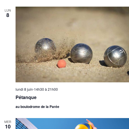
LUN
8
lundi 8 juin-14h30
à
21h00
Pétanque
au boulodrome de la Parée
MER
10