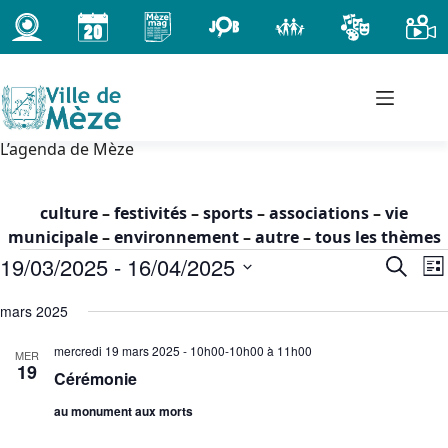
Passer
au
contenu
L’agenda de Mèze
culture
–
festivités
–
sports
–
associations
–
vie
municipale
–
environnement
–
autre
–
tous les thèmes
Évènements
19/03/2025
 - 
16/04/2025
R
N
R
L
e
a
e
S
i
c
c
v
mars 2025
é
s
h
h
i
l
t
mercredi 19 mars 2025 - 10h00-10h00
à
11h00
e
MER
e
g
e
e
19
r
Cérémonie
c
r
a
c
t
c
t
au monument aux morts
h
i
h
i
e
o