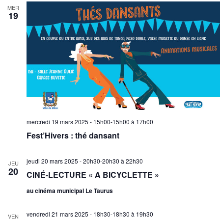
e
o
MER
n
19
e
n
n
t
d
e
n
e
z
a
v
u
v
u
n
i
e
e
g
s
d
a
a
É
t
t
v
e
i
è
mercredi 19 mars 2025 - 15h00-15h00
à
17h00
.
o
n
Fest’Hivers : thé dansant
n
e
d
m
jeudi 20 mars 2025 - 20h30-20h30
à
22h30
JEU
e
e
20
CINÉ-LECTURE « A BICYCLETTE »
v
n
au cinéma municipal Le Taurus
u
t
e
vendredi 21 mars 2025 - 18h30-18h30
à
19h30
s
VEN