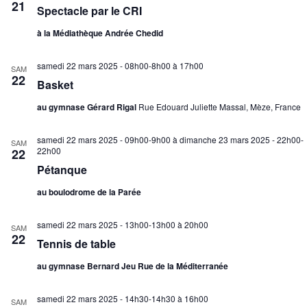
21
Spectacle par le CRI
É
v
à la Médiathèque Andrée Chedid
è
n
samedi 22 mars 2025 - 08h00-8h00
à
17h00
SAM
e
22
Basket
m
au gymnase Gérard Rigal
Rue Edouard Juliette Massal, Mèze, France
e
n
samedi 22 mars 2025 - 09h00-9h00
à
dimanche 23 mars 2025 - 22h00-
t
SAM
22h00
22
s
Pétanque
au boulodrome de la Parée
samedi 22 mars 2025 - 13h00-13h00
à
20h00
SAM
22
Tennis de table
au gymnase Bernard Jeu Rue de la Méditerranée
samedi 22 mars 2025 - 14h30-14h30
à
16h00
SAM