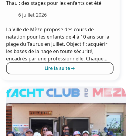
Thau : des stages pour les enfants cet été
6 juillet 2026
La Ville de Mèze propose des cours de
natation pour les enfants de 4 à 10 ans sur la
plage du Taurus en juillet. Objectif : acquérir
les bases de la nage en toute sécurité,
encadrés par une professionnelle. Chaque…
Lire la suite
Apprendre
à
nager
à
Mèze
dans
l’étang
de
Thau
: