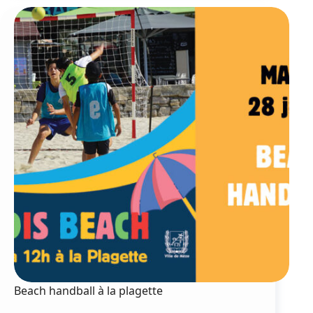
des
nouvelles
canailles
Beach handball à la plagette