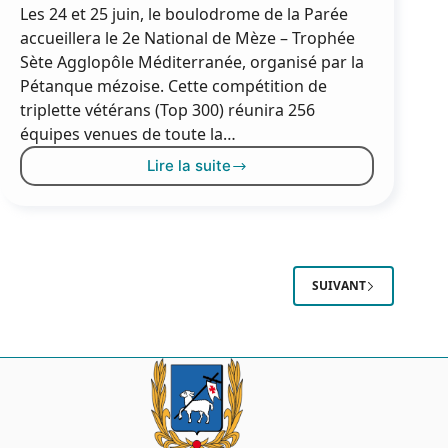
Les 24 et 25 juin, le boulodrome de la Parée
accueillera le 2e National de Mèze – Trophée
Sète Agglopôle Méditerranée, organisé par la
Pétanque mézoise. Cette compétition de
triplette vétérans (Top 300) réunira 256
équipes venues de toute la…
Lire la suite
Le
National
de
pétanque
revient
à
SUIVANT
Mèze