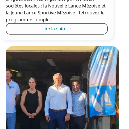
sociétés locales : la Nouvelle Lance Mézoise et
la Jeune Lance Sportive Mézoise. Retrouvez le
programme complet :
Lire la suite
Joutes
languedociennes
:
tournois
de
l’été
2026