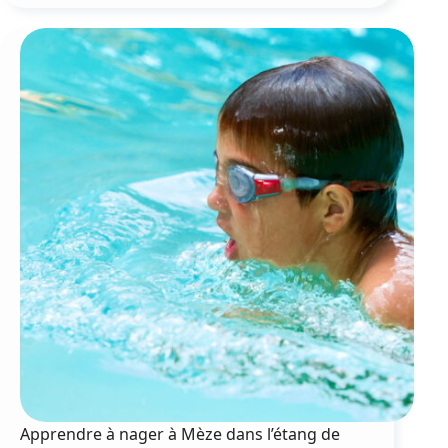
à
la
plagette
Apprendre à nager à Mèze dans l’étang de