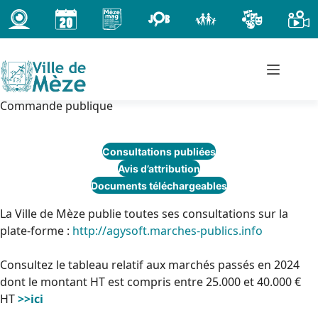
Passer
au
contenu
Commande publique
Consultations publiées
Avis d’attribution
Documents téléchargeables
La Ville de Mèze publie toutes ses consultations sur la
plate-forme :
http://agysoft.marches-publics.info
Consultez le tableau relatif aux marchés passés en 2024
dont le montant HT est compris entre 25.000 et 40.000 €
HT
>>ici