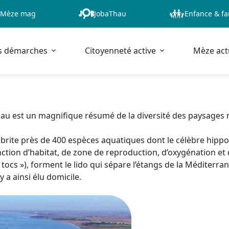
Mèze mag
JobaThau
Enfance & fa
s démarches
Citoyenneté active
Mèze act
Thau est un magnifique résumé de la diversité des paysages
0, abrite près de 400 espèces aquatiques dont le célèbre h
nction d’habitat, de zone de reproduction, d’oxygénation et d
tocs »), forment le lido qui sépare l’étangs de la Méditerra
 a ainsi élu domicile.