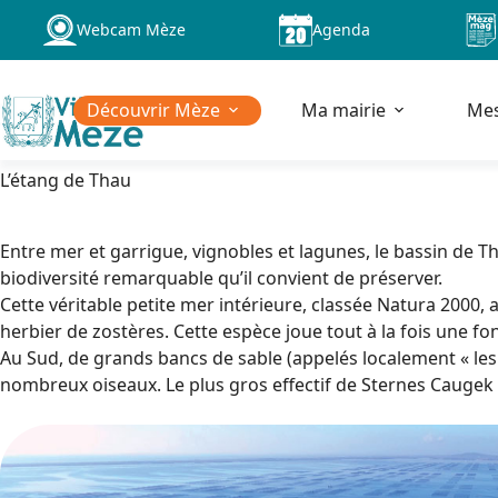
Passer
Webcam Mèze
Agenda
au
contenu
Découvrir Mèze
Ma mairie
Me
L’étang de Thau
Entre mer et garrigue, vignobles et lagunes, le bassin de 
biodiversité remarquable qu’il convient de préserver.
Cette véritable petite mer intérieure, classée Natura 200
herbier de zostères. Cette espèce joue tout à la fois une fo
Au Sud, de grands bancs de sable (appelés localement « les 
nombreux oiseaux. Le plus gros effectif de Sternes Caugek y