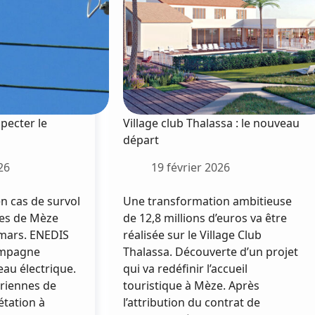
Tonneliers
pecter le
Village club Thalassa : le nouveau
départ
26
19 février 2026
n cas de survol
Une transformation ambitieuse
ues de Mèze
de 12,8 millions d’euros va être
3 mars. ENEDIS
réalisée sur le Village Club
campagne
Thalassa. Découverte d’un projet
eau électrique.
qui va redéfinir l’accueil
riennes de
touristique à Mèze. Après
étation à
l’attribution du contrat de