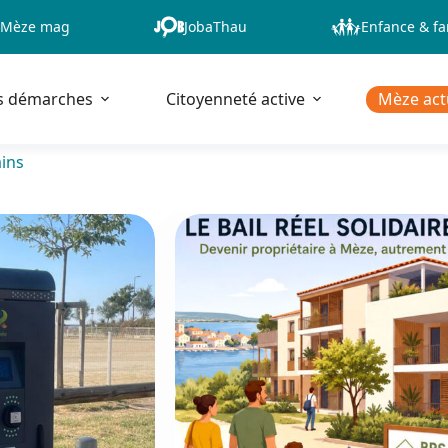
Mèze mag
JobaThau
Enfance & fa
s démarches
Citoyenneté active
Mèze act
ins