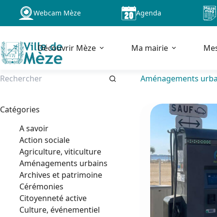
Passer
Webcam Mèze
Agenda
au
contenu
Découvrir Mèze
Ma mairie
Me
Aménagements urba
Aucun
résultat
Catégories
A savoir
Action sociale
Agriculture, viticulture
Aménagements urbains
Archives et patrimoine
Cérémonies
Citoyenneté active
Culture, événementiel