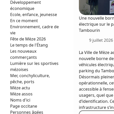
Développement
économique
Ecole, enfance, jeunesse
Une nouvelle bor
En ce moment
électrique sur le 
Environnement, cadre de
Tambourin
vie
Fête de Mèze 2026
9 juillet 2026
Le temps de l'Étang
Les nouveaux
La Ville de Mèze a
commerçants
nouvelle borne de
Lumière sur les sportives
véhicules électriq
mézoises
parking du Tambo
Mer, conchyliculture,
Désormais pleine
pêche, ports
opérationnelle, ce
Mèze actu
accessible à l’ens
Mèze assos
usagers, quel que
Noms d'ici
d’identification. C
Page occitane
infrastructure s’i
Personnes âgées