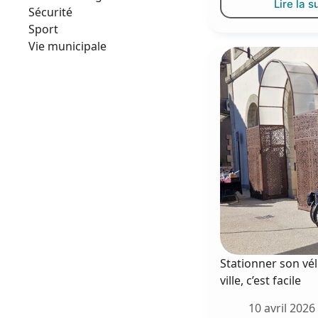
Lire la s
U
Sécurité
n
Sport
b
Vie municipale
d
r
é
s
l
p
d
T
Stationner son vél
ville, c’est facile
10 avril 2026