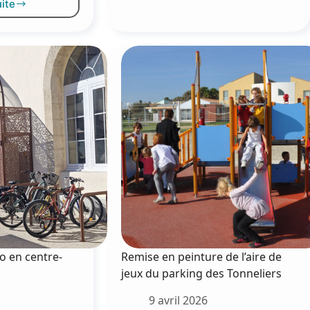
uite
Réel
ne
Solidaire
ouvelle
:
orne
faciliter
e
l’accès
echarge
à
lectrique
la
ur
propriété
e
à
arking
Mèze
u
ambourin
o en centre-
Remise en peinture de l’aire de
jeux du parking des Tonneliers
9 avril 2026