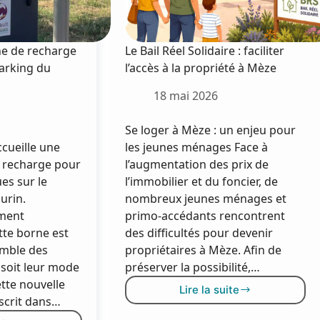
ne de recharge
Le Bail Réel Solidaire : faciliter
parking du
l’accès à la propriété à Mèze
18 mai 2026
Se loger à Mèze : un enjeu pour
ccueille une
les jeunes ménages Face à
 recharge pour
l’augmentation des prix de
ues sur le
l’immobilier et du foncier, de
urin.
nombreux jeunes ménages et
ment
primo-accédants rencontrent
tte borne est
des difficultés pour devenir
emble des
propriétaires à Mèze. Afin de
 soit leur mode
préserver la possibilité,…
ette nouvelle
Lire la suite
Le
nscrit dans…
Bail