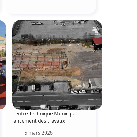
du
Syndicat
mixte
du
bassin
de
Thau
Centre Technique Municipal :
lancement des travaux
5 mars 2026