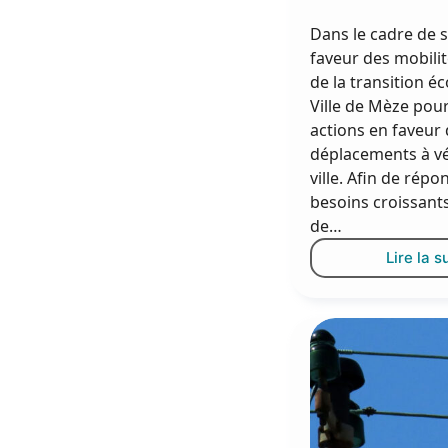
Dans le cadre de s
faveur des mobili
de la transition éc
Ville de Mèze pour
actions en faveur
déplacements à vé
ville. Afin de rép
besoins croissant
de…
Lire la s
S
s
v
e
c
vi
c
f