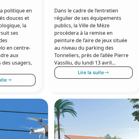
a politique en
Dans le cadre de l’entretien
tés douces et
régulier de ses équipements
ologique, la
publics, la Ville de Mèze
suit ses
procédera à la remise en
 des
peinture de l’aire de jeux située
lo en centre-
au niveau du parking des
ondre aux
Tonneliers, près de l’allée Pierre
s des usagers,
Vassiliu, du lundi 13 avril…
Lire la suite
Remise
uite
en
tationner
peinture
on
de
élo
l’aire
n
de
entre-
jeux
lle,
du
’est
parking
acile
des