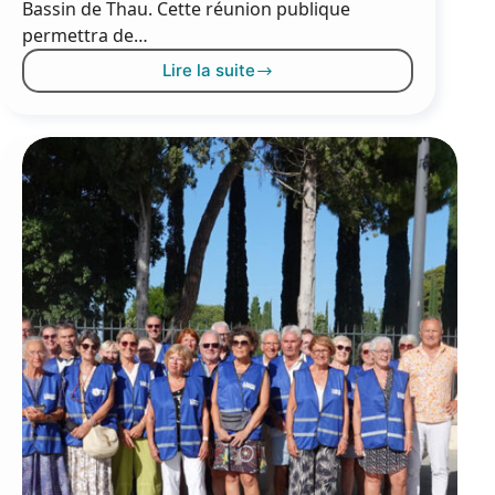
Bassin de Thau. Cette réunion publique
permettra de…
Lire la suite
Réunion
publique
:
le
lac
du
Sesquier