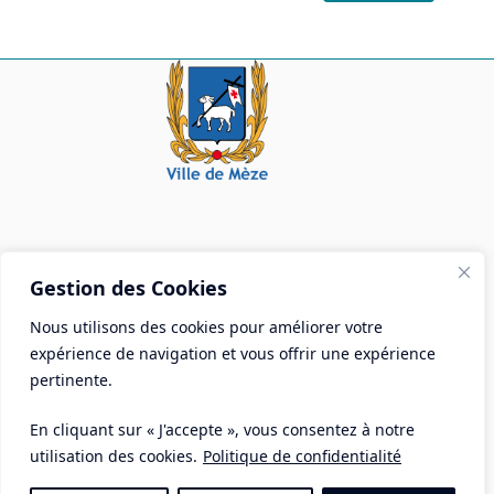
!
Mairie de Mèze
Gestion des Cookies
Place Aristide Briand - BP 28 34140 Mèze
Nous utilisons des cookies pour améliorer votre
Tél :
04 67 18 30 30
expérience de navigation et vous offrir une expérience
Mail :
contact@ville-meze.fr
pertinente.
En cliquant sur « J'accepte », vous consentez à notre
utilisation des cookies.
Politique de confidentialité