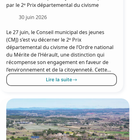
par le 2ᵉ Prix départemental du civisme
30 juin 2026
Le 27 juin, le Conseil municipal des jeunes
(CMJ) s’est vu décerner le 2ᵉ Prix
départemental du civisme de l’Ordre national
du Mérite de l’Hérault, une distinction qui
récompense son engagement en faveur de
l’environnement et de la citoyenneté. Cette…
Lire la suite
Le
Conseil
municipal
des
jeunes
récompensé
par
le
2ᵉ