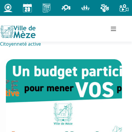
Passer
au
contenu
Citoyenneté active