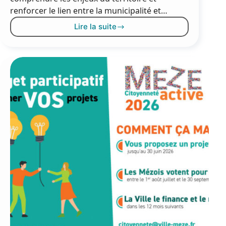
renforcer le lien entre la municipalité et…
Lire la suite
Les
rencontres
citoyennes
de
juin
!
A
vos
agendas
!