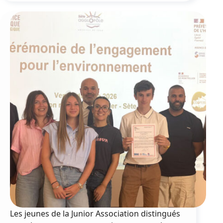
un
hashtag
#MÈZE
géant
Les jeunes de la Junior Association distingués