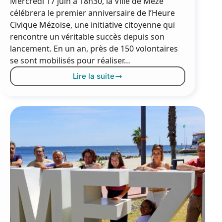
Mercredi 17 juin à 18h30, la Ville de Mèze
célébrera le premier anniversaire de l’Heure
Civique Mézoise, une initiative citoyenne qui
rencontre un véritable succès depuis son
lancement. En un an, près de 150 volontaires
se sont mobilisés pour réaliser…
Lire la suite
L’Heure
Civique
Mézoise
:
1
an
d’engagement
solidaire