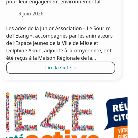
pour leur engagement environnemental
9 juin 2026
Les ados de la Junior Association « Le Sourire
de l’Étang », accompagnés par les animateurs
de l’Espace Jeunes de la Ville de Mèze et
Delphine Aknin, adjointe à la citoyenneté, ont
été reçus à la Maison Régionale de la…
Lire la suite
Les
jeunes
de
la
Junior
Association
distingués
pour
leur
engagement