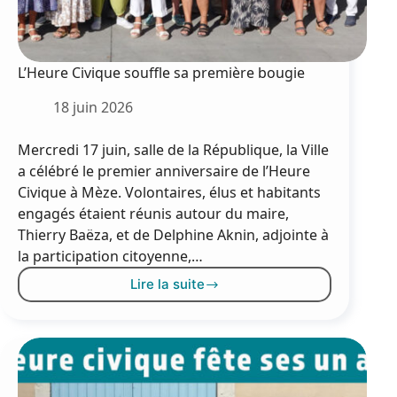
L’Heure Civique souffle sa première bougie
18 juin 2026
Mercredi 17 juin, salle de la République, la Ville
a célébré le premier anniversaire de l’Heure
Civique à Mèze. Volontaires, élus et habitants
engagés étaient réunis autour du maire,
Thierry Baëza, et de Delphine Aknin, adjointe à
la participation citoyenne,…
Lire la suite
L’Heure
Civique
souffle
sa
première
bougie