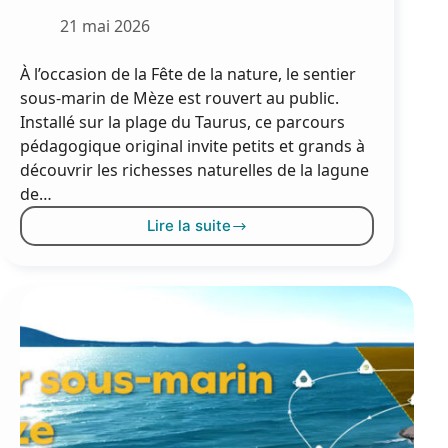
21 mai 2026
À l’occasion de la Fête de la nature, le sentier
sous-marin de Mèze est rouvert au public.
Installé sur la plage du Taurus, ce parcours
pédagogique original invite petits et grands à
découvrir les richesses naturelles de la lagune
de…
Lire la suite
A
vos
masques
!
Le
sentier
sous-
marin
de
Mèze