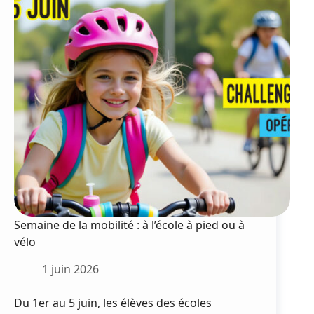
estival
Semaine de la mobilité : à l’école à pied ou à
vélo
1 juin 2026
Du 1er au 5 juin, les élèves des écoles