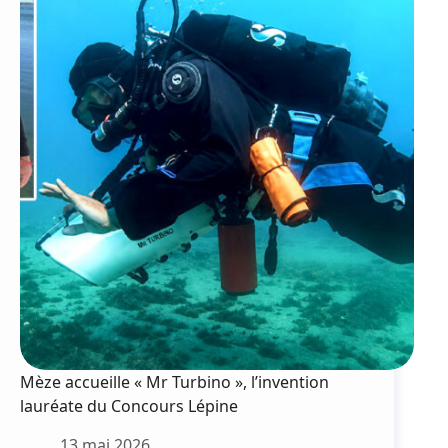
Ardam
ouvre
ses
portes
!
Mèze accueille « Mr Turbino », l’invention
lauréate du Concours Lépine
13 mai 2026