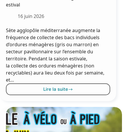
estival
16 juin 2026
Sète agglopôle méditerranée augmente la
fréquence de collecte des bacs individuels
d’ordures ménagères (gris ou marron) en
secteur pavillonnaire sur l’ensemble du
territoire. Pendant la saison estivale,
la collecte des ordures ménagères (non
recyclables) aura lieu deux fois par semaine,
et…
Lire la suite
La
collecte
des
déchets
ménagers
en
mode