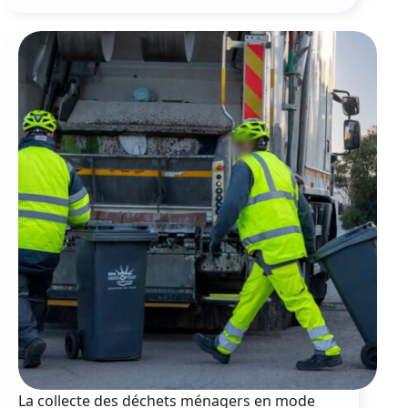
solaire
:
la
Ville
invite
le
public
à
une
observation
La collecte des déchets ménagers en mode