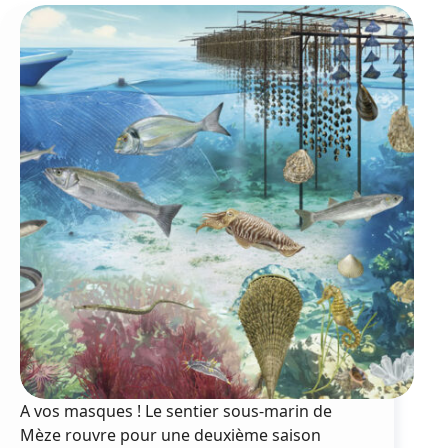
mézoise
met
la
nature
à
l’honneur
A vos masques ! Le sentier sous-marin de
Mèze rouvre pour une deuxième saison