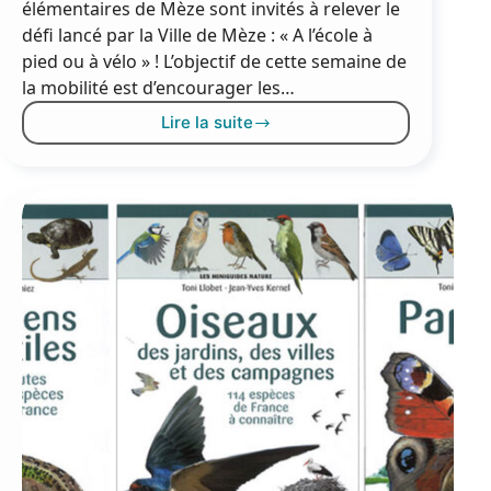
élémentaires de Mèze sont invités à relever le
défi lancé par la Ville de Mèze : « A l’école à
pied ou à vélo » ! L’objectif de cette semaine de
la mobilité est d’encourager les…
Lire la suite
Semaine
de
la
mobilité
:
à
l’école
à
pied
ou
à
vélo