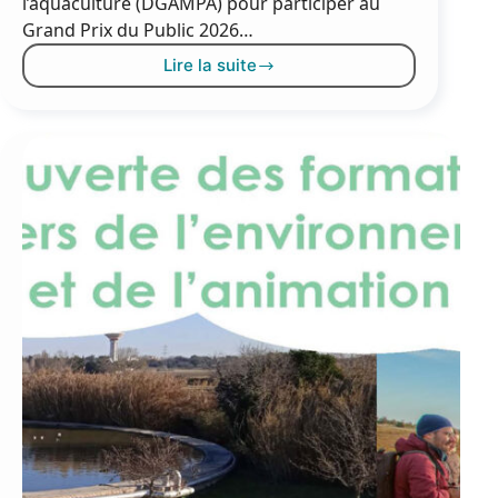
l’aquaculture (DGAMPA) pour participer au
Grand Prix du Public 2026…
Lire la suite
Votez
pour
le
projet
de
sentier
sous-
marin
de
Thau
!