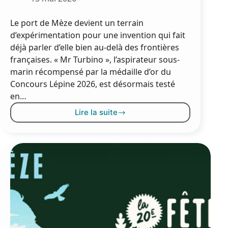
Le port de Mèze devient un terrain
d’expérimentation pour une invention qui fait
déjà parler d’elle bien au-delà des frontières
françaises. « Mr Turbino », l’aspirateur sous-
marin récompensé par la médaille d’or du
Concours Lépine 2026, est désormais testé
en…
Lire la suite
Mèze
accueille
«
Mr
Turbino
»,
l’invention
lauréate
du
Concours