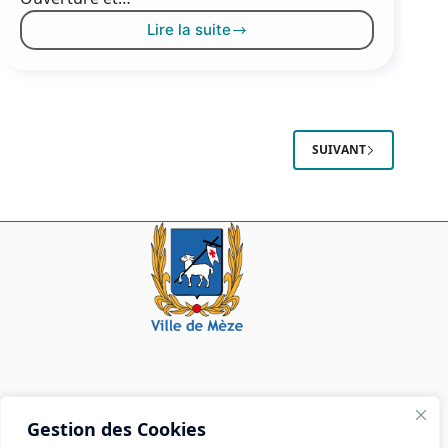
Lire la suite
Au
programme
de
la
Fête
de
SUIVANT
la
nature
Mairie de Mèze
Gestion des Cookies