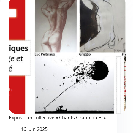
au
jardin
Montet
Exposition collective « Chants Graphiques »
16 juin 2025