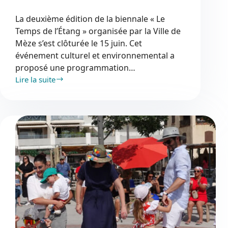
La deuxième édition de la biennale « Le
Temps de l’Étang » organisée par la Ville de
Mèze s’est clôturée le 15 juin. Cet
événement culturel et environnemental a
proposé une programmation…
Lire la suite
Le
Temps
de
l’Étang :
entre
art
et
nature