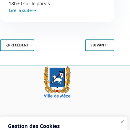
18h30 sur le parvis…
Lire la suite
Une
soirée
pour
les
nouveaux
habitants
PRÉCÉDENT
SUIVANT
Mairie de Mèze
Gestion des Cookies