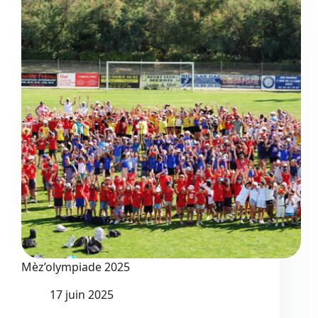
4
:
la
grande
finale
Mèz’olympiade 2025
17 juin 2025