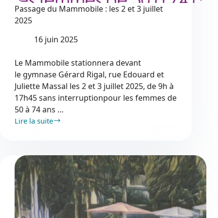
Passage du Mammobile : les 2 et 3 juillet
2025
16 juin 2025
Le Mammobile stationnera devant
le gymnase Gérard Rigal, rue Edouard et
Juliette Massal les 2 et 3 juillet 2025, de 9h à
17h45 sans interruptionpour les femmes de
50 à 74 ans …
Lire la suite
Passage
du
Mammobile
:
les
2
et
3
juillet