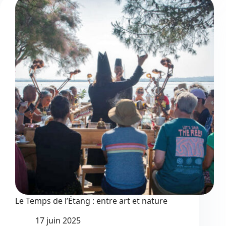
latino
les
28
et
29
juin
Le Temps de l’Étang : entre art et nature
17 juin 2025