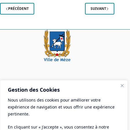
municipal
Le
PRÉCÉDENT
SUIVANT
Taurus
Mairie de Mèze
Gestion des Cookies
Place Aristide Briand - BP 28 34140 Mèze
Nous utilisons des cookies pour améliorer votre
Tél :
04 67 18 30 30
expérience de navigation et vous offrir une expérience
Mail :
contact@ville-meze.fr
pertinente.
En cliquant sur « J'accepte », vous consentez à notre