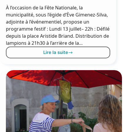
À l’occasion de la Fête Nationale, la
municipalité, sous l’égide d’Ève Gimenez-Silva,
adjointe à l’événementiel, propose un
programme festif : Lundi 13 juillet– 22h : Défilé
depuis la place Aristide Briand. Distribution de
lampions à 21h30 à l’arrière de la…
Lire la suite
Mèze
célèbre
la
fête
nationale
les
13
&
14
juillet