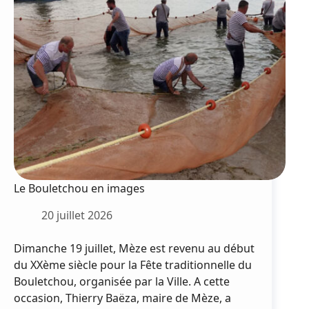
pour
quatre
soirées
de
concerts
Le Bouletchou en images
20 juillet 2026
Dimanche 19 juillet, Mèze est revenu au début
du XXème siècle pour la Fête traditionnelle du
Bouletchou, organisée par la Ville. A cette
occasion, Thierry Baëza, maire de Mèze, a