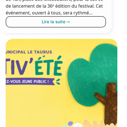
de lancement de la 36ᵉ édition du festival. Cet
événement, ouvert à tous, sera rythmé…
Lire la suite
Soirée
de
lancement
du
Festival
de
Thau
:
samedi
11
juillet