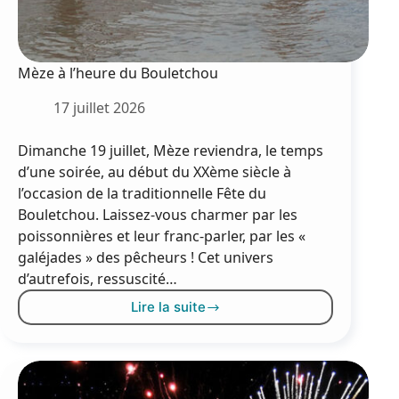
Mèze à l’heure du Bouletchou
17 juillet 2026
Dimanche 19 juillet, Mèze reviendra, le temps
d’une soirée, au début du XXème siècle à
l’occasion de la traditionnelle Fête du
Bouletchou. Laissez-vous charmer par les
poissonnières et leur franc-parler, par les «
galéjades » des pêcheurs ! Cet univers
d’autrefois, ressuscité…
Lire la suite
Mèze
à
l’heure
du
Bouletchou