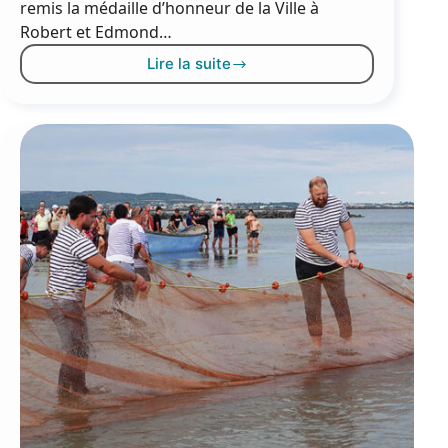
remis la médaille d’honneur de la Ville à
Robert et Edmond…
Lire la suite
Le
Bouletchou
en
images