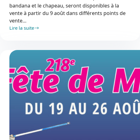
bandana et le chapeau, seront disponibles à la
vente à partir du 9 août dans différents points de
vente…
Lire la suite
Les
articles
de
la
Fête
de
Mèze
2026
arrivent
le
9
août
!