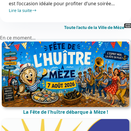
est l’occasion idéale pour profiter d’une soirée…
Lire la suite
Les
Estivales
à
Toute l’actu de la Ville de Mèze
Mèze
En ce moment…
le
13
août
La Fête de l'huître débarque à Mèze !