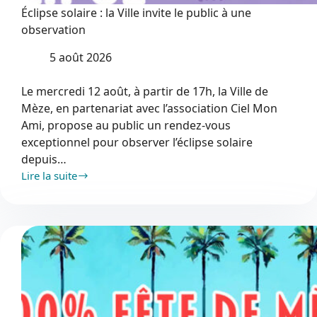
Éclipse solaire : la Ville invite le public à une
observation
5 août 2026
Le mercredi 12 août, à partir de 17h, la Ville de
Mèze, en partenariat avec l’association Ciel Mon
Ami, propose au public un rendez-vous
exceptionnel pour observer l’éclipse solaire
depuis…
Lire la suite
Éclipse
solaire
:
la
Ville
invite
le
public
à