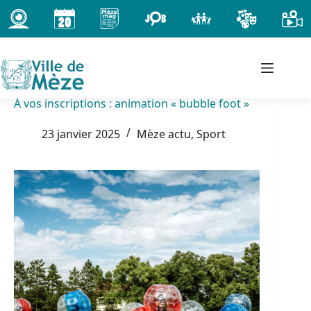
Passer
au
contenu
À vos inscriptions : animation « bubble foot »
23 janvier 2025
Mèze actu
,
Sport