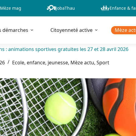
Mèze mag
JobaThau
Enfance & fa
s démarches
Citoyenneté active
Mèze act
ns : animations sportives gratuites les 27 et 28 avril 2026
026
Ecole, enfance, jeunesse
,
Mèze actu
,
Sport