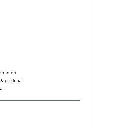
adminton
& pickleball
all