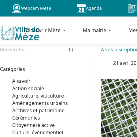
Passer
Webcam Mèze
Agenda
au
contenu
Découvrir Mèze
Ma mairie
Me
À vos inscriptio
Aucun
21 avril 2
résultat
Catégories
A savoir
Action sociale
Agriculture, viticulture
Aménagements urbains
Archives et patrimoine
Cérémonies
Citoyenneté active
Culture, événementiel