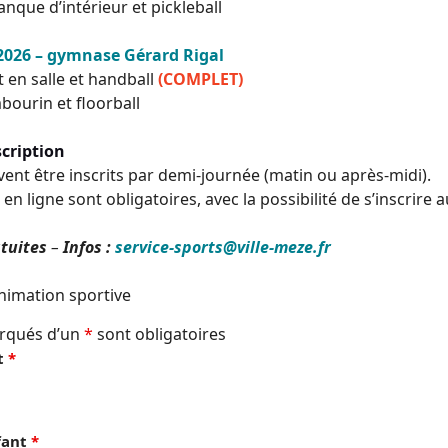
anque d’intérieur et pickleball
 2026 –
gymnase
Gérard Rigal
t en salle et handball
(COMPLET)
mbourin et floorball
scription
vent être inscrits par demi-journée (matin ou après-midi).
 en ligne sont obligatoires, avec la possibilité de s’inscrire
tuites
–
Infos :
service-sports@ville-meze.fr
animation sportive
rqués d’un
*
sont obligatoires
t
*
fant
*