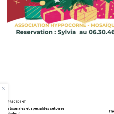
ICLE
PRÉCÉDENT
lles artisanales et spécialités sétoises
Th
u Tiéladou"