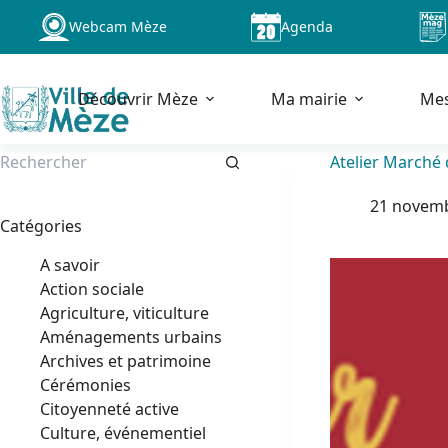
Passer
Webcam Mèze
Agenda
au
contenu
Découvrir Mèze
Ma mairie
Me
Atelier Marché 
Aucun
21 novem
résultat
Catégories
A savoir
Action sociale
Agriculture, viticulture
Aménagements urbains
Archives et patrimoine
Cérémonies
Citoyenneté active
Culture, événementiel