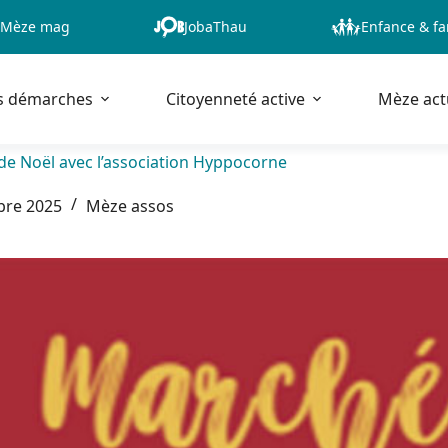
Mèze mag
JobaThau
Enfance & fa
s démarches
Citoyenneté active
Mèze act
de Noël avec l’association Hyppocorne
bre 2025
Mèze assos