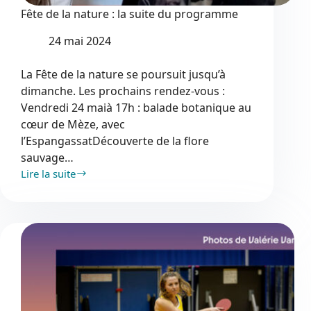
Fête de la nature : la suite du programme
24 mai 2024
La Fête de la nature se poursuit jusqu’à
dimanche. Les prochains rendez-vous :
Vendredi 24 maià 17h : balade botanique au
cœur de Mèze, avec
l’EspangassatDécouverte de la flore
sauvage…
Lire la suite
Fête
de
la
nature
:
la
suite
du
programme