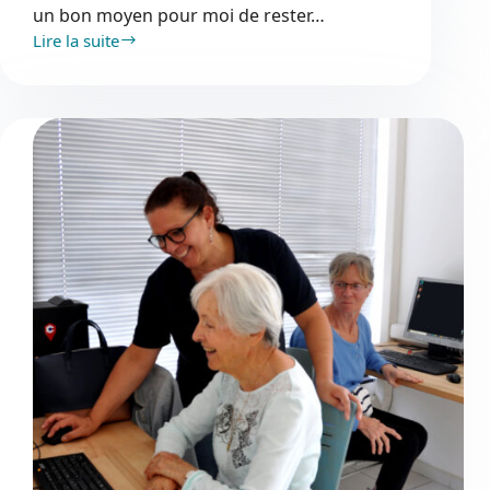
un bon moyen pour moi de rester…
Lire la suite
Lumière
sur
les
sportives
mézoises
#12