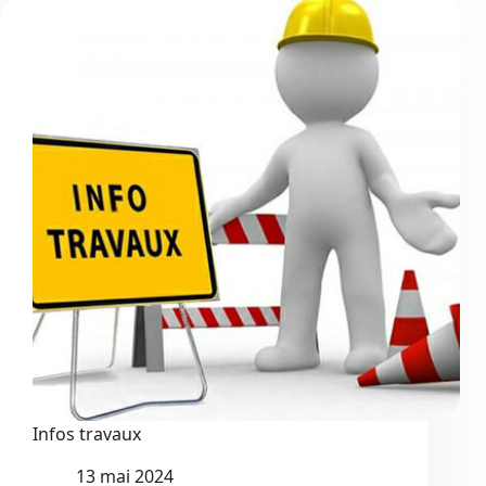
du
16
mai
Infos travaux
13 mai 2024