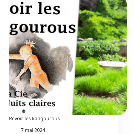
mézoises
#10
Revoir les kangourous
7 mai 2024