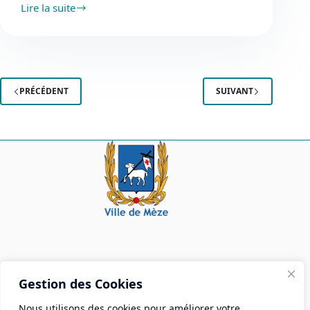
Lire la suite
Budget
participatif
2024
:
à
vos
PRÉCÉDENT
SUIVANT
idées
!
Mairie de Mèze
Gestion des Cookies
Place Aristide Briand - BP 28 34140 Mèze
Nous utilisons des cookies pour améliorer votre