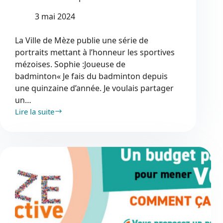
3 mai 2024
La Ville de Mèze publie une série de
portraits mettant à l’honneur les sportives
mézoises. Sophie :Joueuse de
badminton« Je fais du badminton depuis
une quinzaine d’année. Je voulais partager
un…
Lire la suite
Lumière
sur
les
sportives
mézoises
#9