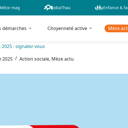
Mèze mag
JobaThau
Enfance & fa
s démarches
Citoyenneté active
Mèze act
 2025 : signalez-vous
e 2025
Action sociale
,
Mèze actu