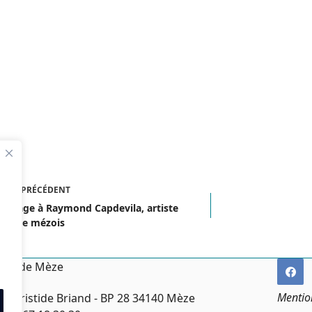
ICLE
PRÉCÉDENT
mmage à Raymond Capdevila, artiste
saïste mézois
irie de Mèze
Mentio
ce Aristide Briand - BP 28 34140 Mèze