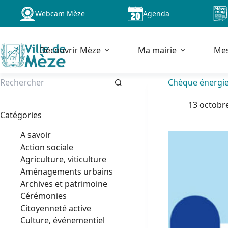
Passer
Webcam Mèze
Agenda
au
contenu
Découvrir Mèze
Ma mairie
Me
Chèque énergie
Aucun
13 octobr
résultat
Catégories
A savoir
Action sociale
Agriculture, viticulture
Aménagements urbains
Archives et patrimoine
Cérémonies
Citoyenneté active
Culture, événementiel