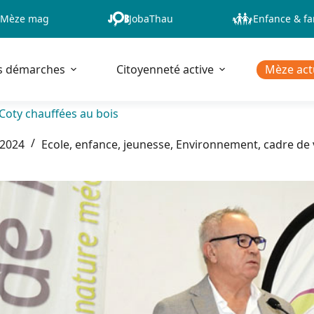
Mèze mag
JobaThau
Enfance & fa
s démarches
Citoyenneté active
Mèze act
Coty chauffées au bois
 2024
Ecole, enfance, jeunesse
,
Environnement, cadre de 