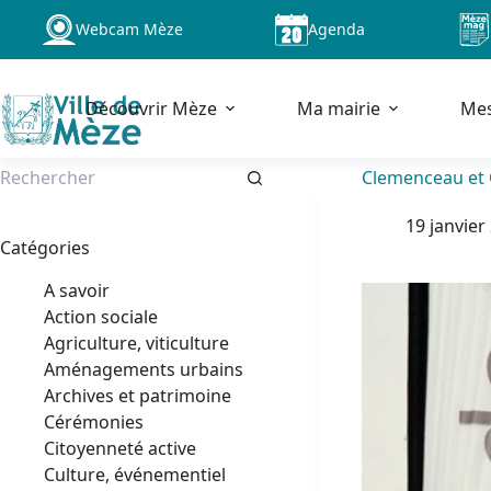
Passer
Webcam Mèze
Agenda
au
contenu
Découvrir Mèze
Ma mairie
Me
Clemenceau et 
Aucun
19 janvier
résultat
Catégories
A savoir
Action sociale
Agriculture, viticulture
Aménagements urbains
Archives et patrimoine
Cérémonies
Citoyenneté active
Culture, événementiel