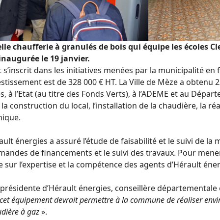
lle chaufferie à granulés de bois qui équipe les écoles C
inaugurée le 19 janvier.
s’inscrit dans les initiatives menées par la municipalité en 
vestissement est de 328 000 € HT. La Ville de Mèze a obtenu
s, à l’Etat (au titre des Fonds Verts), à l’ADEME et au Dépar
 construction du local, l’installation de la chaudière, la réa
nique.
ult énergies a assuré l’étude de faisabilité et le suivi de la 
andes de financements et le suivi des travaux. Pour mener à 
e sur l’expertise et la compétence des agents d’Hérault éner
présidente d’Hérault énergies, conseillère départementale
cet équipement devrait permettre à la commune de réaliser envi
udière à gaz
».