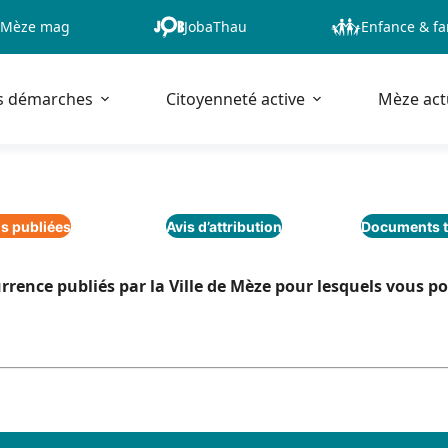
Mèze mag
JobaThau
Enfance & fa
s démarches
Citoyenneté active
Mèze act
s publiées
Avis d’attribution
Documents t
currence publiés par la Ville de Mèze pour lesquels vous 