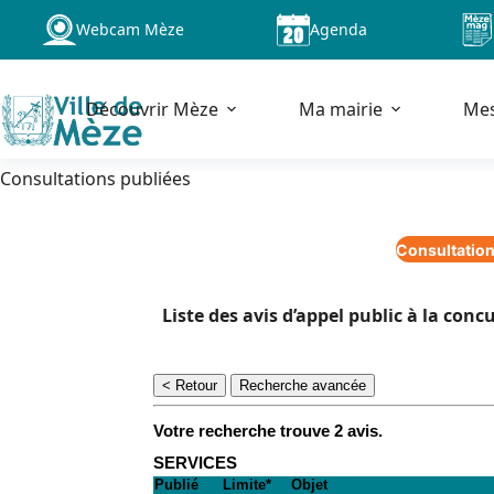
Passer
Webcam Mèze
Agenda
au
contenu
Découvrir Mèze
Ma mairie
Me
Consultations publiées
Consultation
Liste des avis d’appel public à la con