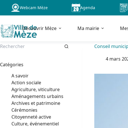
Passer
Webcam Mèze
Agenda
au
contenu
Découvrir Mèze
Ma mairie
Me
Conseil municip
Aucun
4 mars 20
résultat
Catégories
A savoir
Action sociale
Agriculture, viticulture
Aménagements urbains
Archives et patrimoine
Cérémonies
Citoyenneté active
Culture, événementiel