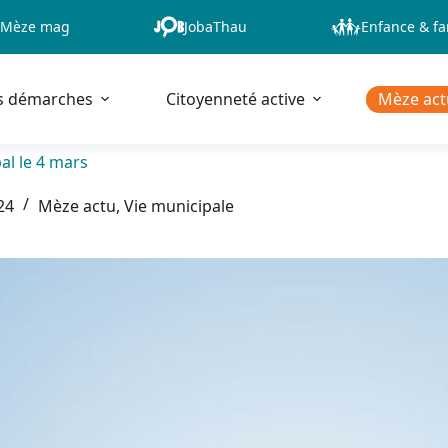
Mèze mag
JobaThau
Enfance & fa
s démarches
Citoyenneté active
Mèze act
al le 4 mars
24
Mèze actu
,
Vie municipale