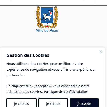
Mairie de Mèze
Gestion des Cookies
Place Aristide Briand - BP 28 34140 Mèze
Nous utilisons des cookies pour améliorer votre
Tél :
04 67 18 30 30
expérience de navigation et vous offrir une expérience
Mail :
contact@ville-meze.fr
pertinente.
En cliquant sur « J'accepte », vous consentez à notre
utilisation des cookies.
Politique de confidentialité
Je choisis
Je refuse
J’accepte
Mentions Légales