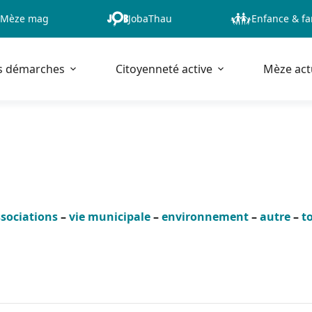
Mèze mag
JobaThau
Enfance & fa
s démarches
Citoyenneté active
Mèze act
sociations
–
vie municipale
–
environnement
–
autre
–
t