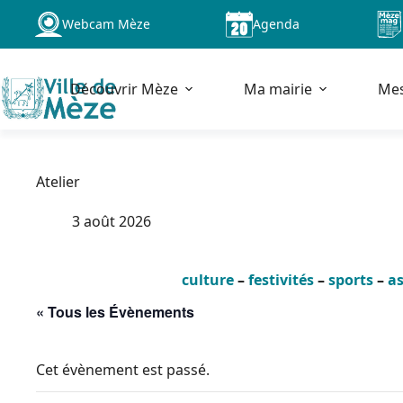
Passer
Webcam Mèze
Agenda
au
contenu
Découvrir Mèze
Ma mairie
Me
Atelier
3 août 2026
culture
–
festivités
–
sports
–
as
« Tous les Évènements
Cet évènement est passé.