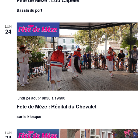
Fête de Mèze : Lou Capelet
Bassin du port
LUN
24
lundi 24 août-18h30
à
19h00
Fête de Mèze : Récital du Chevalet
sur le kiosque
LUN
24