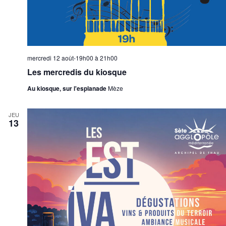
u
t
e
s
É
mercredi 12 août-19h00
à
21h00
v
è
Les mercredis du kiosque
n
Au kiosque, sur l'esplanade
Mèze
e
m
JEU
e
13
n
t
s