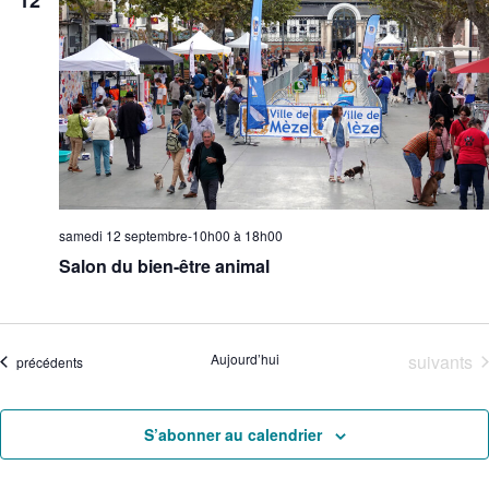
12
samedi 12 septembre-10h00
à
18h00
Salon du bien-être animal
Évènemen
Aujourd’hui
suivants
Évènements
précédents
S’abonner au calendrier