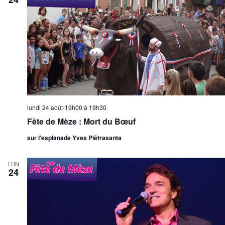
lundi 24 août-19h00
à
19h30
Fête de Mèze : Mort du Bœuf
sur l'esplanade Yves Piétrasanta
LUN
24