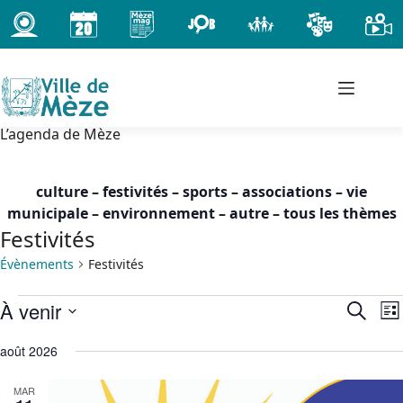
Passer
au
contenu
L’agenda de Mèze
culture
–
festivités
–
sports
–
associations
–
vie
municipale
–
environnement
–
autre
–
tous les thèmes
Festivités
Évènements
Festivités
Évènements
À venir
R
N
R
L
e
a
e
S
i
c
c
v
août 2026
é
s
h
h
i
l
t
e
MAR
e
g
e
e