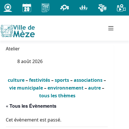
Passer
au
contenu
Atelier
8 août 2026
culture
–
festivités
–
sports
–
associations
–
vie municipale
–
environnement
–
autre
–
tous les thèmes
« Tous les Évènements
Cet évènement est passé.