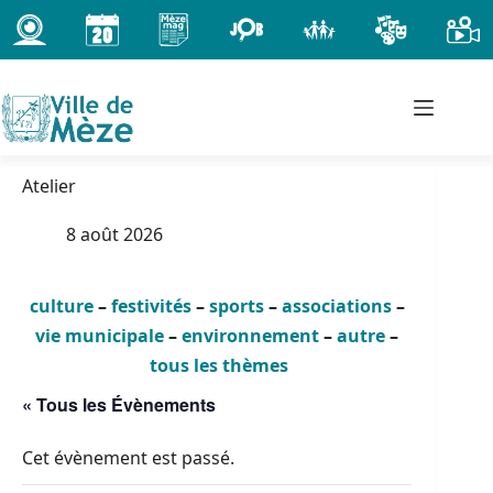
Passer
au
contenu
Atelier
8 août 2026
culture
–
festivités
–
sports
–
associations
–
vie municipale
–
environnement
–
autre
–
tous les thèmes
« Tous les Évènements
Cet évènement est passé.