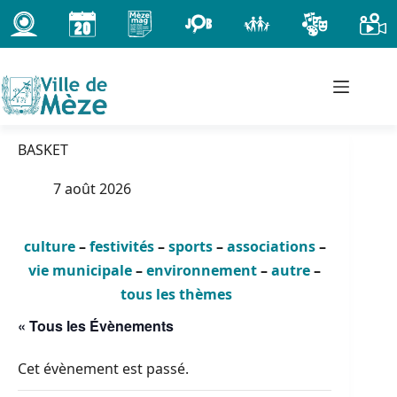
Passer
au
contenu
BASKET
7 août 2026
culture
–
festivités
–
sports
–
associations
–
vie municipale
–
environnement
–
autre
–
tous les thèmes
« Tous les Évènements
Cet évènement est passé.