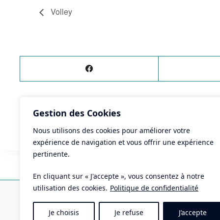
Volley
Gestion des Cookies
ÉVÈNEMENT
PRÉCÉDENT
Tennis de Table
Nous utilisons des cookies pour améliorer votre
expérience de navigation et vous offrir une expérience
pertinente.
En cliquant sur « J'accepte », vous consentez à notre
Ma
utilisation des cookies.
Politique de confidentialité
Pla
Je choisis
Je refuse
J’accepte
Tél 