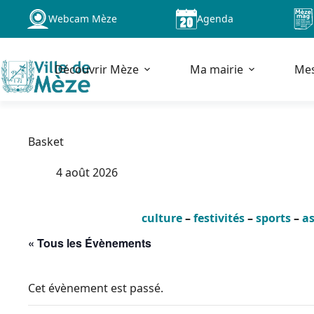
Passer
Webcam Mèze
Agenda
au
contenu
Découvrir Mèze
Ma mairie
Me
Basket
4 août 2026
culture
–
festivités
–
sports
–
as
« Tous les Évènements
Cet évènement est passé.