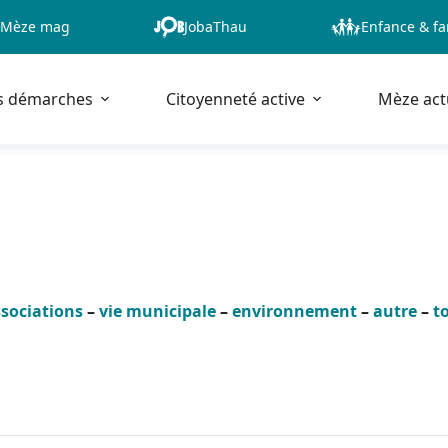
Mèze mag
JobaThau
Enfance & fa
s démarches
Citoyenneté active
Mèze act
sociations
–
vie municipale
–
environnement
–
autre
–
t