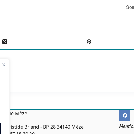
Soi
irie de Mèze
Mentio
ce Aristide Briand - BP 28 34140 Mèze
:
04 67 18 30 30