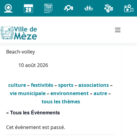
Passer
au
contenu
Beach-volley
10 août 2026
culture
–
festivités
–
sports
–
associations
–
vie municipale
–
environnement
–
autre
–
tous les thèmes
« Tous les Évènements
Cet évènement est passé.