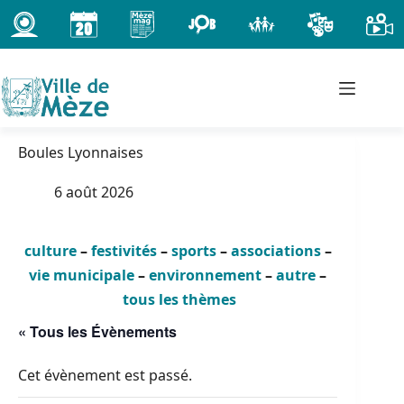
Passer
au
contenu
Boules Lyonnaises
6 août 2026
culture
–
festivités
–
sports
–
associations
–
vie municipale
–
environnement
–
autre
–
tous les thèmes
« Tous les Évènements
Cet évènement est passé.