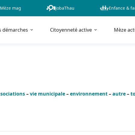
Mèze mag
JobaThau
Enfance & fa
s démarches
Citoyenneté active
Mèze act
sociations
–
vie municipale
–
environnement
–
autre
–
t