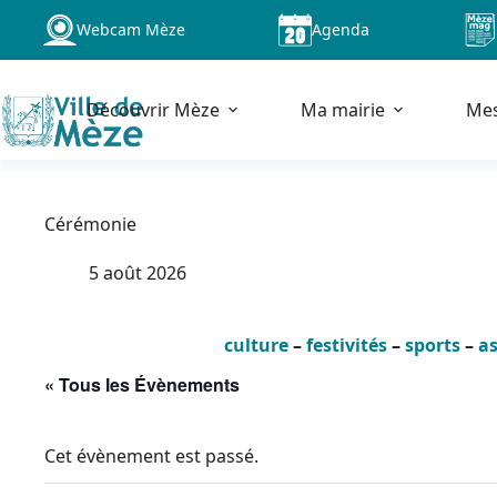
Passer
Webcam Mèze
Agenda
au
contenu
Découvrir Mèze
Ma mairie
Me
Cérémonie
5 août 2026
culture
–
festivités
–
sports
–
as
« Tous les Évènements
Cet évènement est passé.