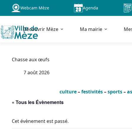
Passer
Webcam Mèze
Agenda
au
contenu
Découvrir Mèze
Ma mairie
Me
Chasse aux œufs
7 août 2026
culture
–
festivités
–
sports
–
as
« Tous les Évènements
Cet évènement est passé.