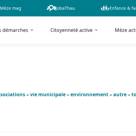
Mèze mag
JobaThau
Enfance & fa
s démarches
Citoyenneté active
Mèze act
sociations
–
vie municipale
–
environnement
–
autre
–
t