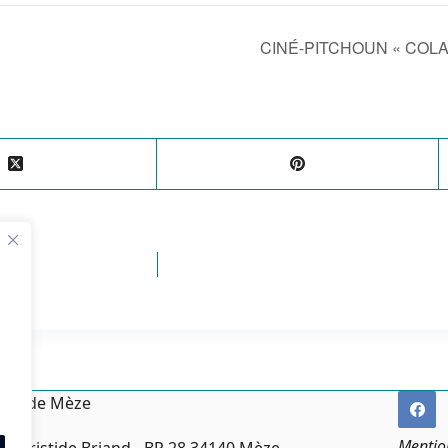
CINÉ-PITCHOUN « COL
irie de Mèze
Mentio
ce Aristide Briand - BP 28 34140 Mèze