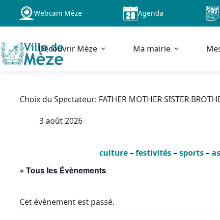
Passer
Webcam Mèze
Agenda
au
contenu
Découvrir Mèze
Ma mairie
Me
Choix du Spectateur: FATHER MOTHER SISTER BROTH
3 août 2026
culture
–
festivités
–
sports
–
as
« Tous les Évènements
Cet évènement est passé.