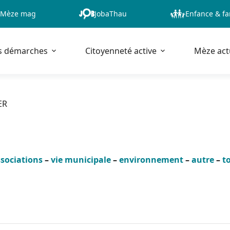
Mèze mag
JobaThau
Enfance & fa
s démarches
Citoyenneté active
Mèze act
ER
sociations
–
vie municipale
–
environnement
–
autre
–
t