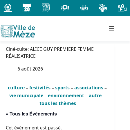
Passer
au
contenu
Ciné-culte: ALICE GUY PREMIERE FEMME
RÉALISATRICE
6 août 2026
culture
–
festivités
–
sports
–
associations
–
vie municipale
–
environnement
–
autre
–
tous les thèmes
« Tous les Évènements
Cet évènement est passé.