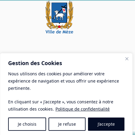
Mairie de Mèze
Gestion des Cookies
Place Aristide Briand - BP 28 34140 Mèze
Nous utilisons des cookies pour améliorer votre
Tél :
04 67 18 30 30
expérience de navigation et vous offrir une expérience
Mail :
contact@ville-meze.fr
pertinente.
En cliquant sur « J'accepte », vous consentez à notre
utilisation des cookies.
Politique de confidentialité
Je choisis
Je refuse
J’accepte
Mentions Légales
Copyright © 2026