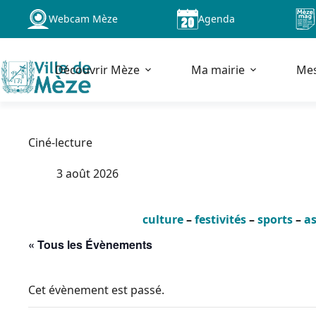
Passer
Webcam Mèze
Agenda
au
contenu
Découvrir Mèze
Ma mairie
Me
Ciné-lecture
3 août 2026
culture
–
festivités
–
sports
–
as
« Tous les Évènements
Cet évènement est passé.