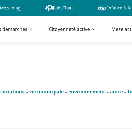
Mèze mag
JobaThau
Enfance & fa
s démarches
Citoyenneté active
Mèze act
sociations
–
vie municipale
–
environnement
–
autre
–
t