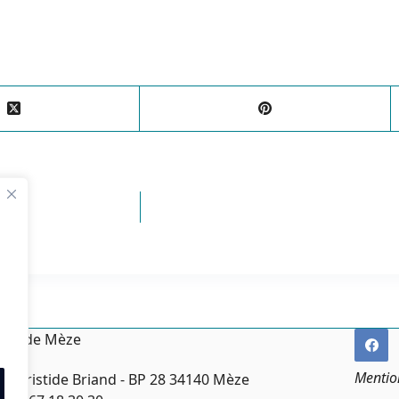
irie de Mèze
Mentio
ce Aristide Briand - BP 28 34140 Mèze