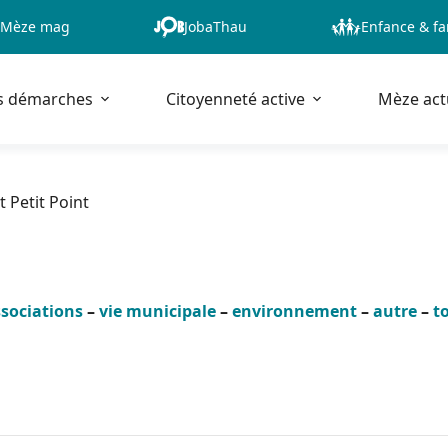
Mèze mag
JobaThau
Enfance & fa
s démarches
Citoyenneté active
Mèze act
 Petit Point
sociations
–
vie municipale
–
environnement
–
autre
–
t