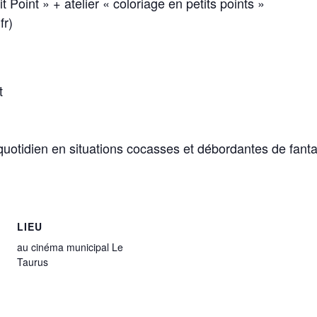
 Point » + atelier « coloriage en petits points »
fr)
t
uotidien en situations cocasses et débordantes de fant
LIEU
au cinéma municipal Le
Taurus