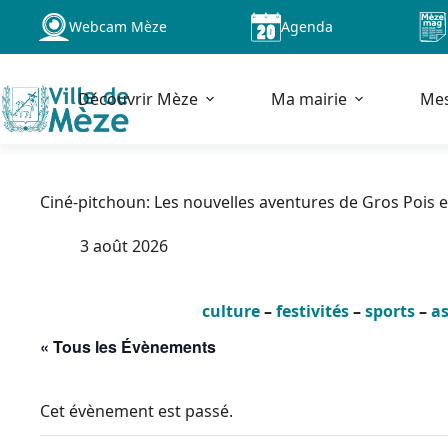
Passer
Webcam Mèze
Agenda
au
contenu
Découvrir Mèze
Ma mairie
Me
Ciné-pitchoun: Les nouvelles aventures de Gros Pois et
3 août 2026
culture
–
festivités
–
sports
–
as
« Tous les Évènements
Cet évènement est passé.