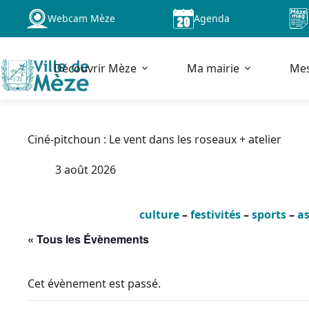
Passer
Webcam Mèze
Agenda
au
contenu
Découvrir Mèze
Ma mairie
Me
Ciné-pitchoun : Le vent dans les roseaux + atelier
3 août 2026
culture
–
festivités
–
sports
–
as
« Tous les Évènements
Cet évènement est passé.