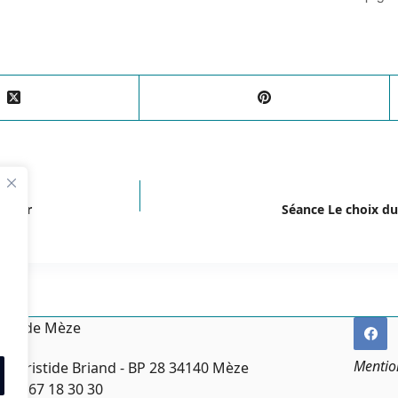
telier
Séance Le choix du 
irie de Mèze
Mentio
ce Aristide Briand - BP 28 34140 Mèze
:
04 67 18 30 30