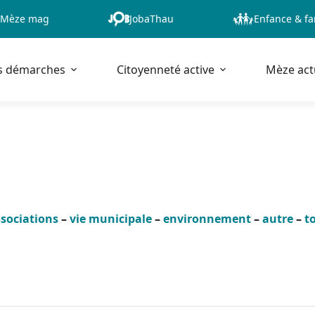
Mèze mag
JobaThau
Enfance & fa
s démarches
Citoyenneté active
Mèze act
sociations
–
vie municipale
–
environnement
–
autre
–
t