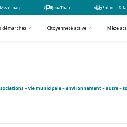
Mèze mag
JobaThau
Enfance & fa
s démarches
Citoyenneté active
Mèze act
sociations
–
vie municipale
–
environnement
–
autre
–
t