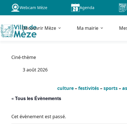
Passer
Webcam Mèze
Agenda
au
contenu
Découvrir Mèze
Ma mairie
Me
Ciné-thème
3 août 2026
culture
–
festivités
–
sports
–
as
« Tous les Évènements
Cet évènement est passé.