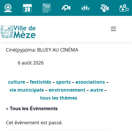
Passer
au
contenu
Ciné(pyja)ma: BLUEY AU CINÉMA
6 août 2026
culture
–
festivités
–
sports
–
associations
–
vie municipale
–
environnement
–
autre
–
tous les thèmes
« Tous les Évènements
Cet évènement est passé.