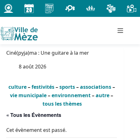
Passer
au
contenu
Ciné(pyja)ma : Une guitare à la mer
8 août 2026
culture
–
festivités
–
sports
–
associations
–
vie municipale
–
environnement
–
autre
–
tous les thèmes
« Tous les Évènements
Cet évènement est passé.