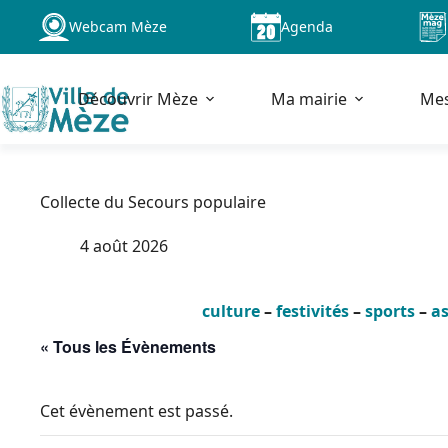
Passer
Webcam Mèze
Agenda
au
contenu
Découvrir Mèze
Ma mairie
Me
Collecte du Secours populaire
4 août 2026
culture
–
festivités
–
sports
–
as
« Tous les Évènements
Cet évènement est passé.