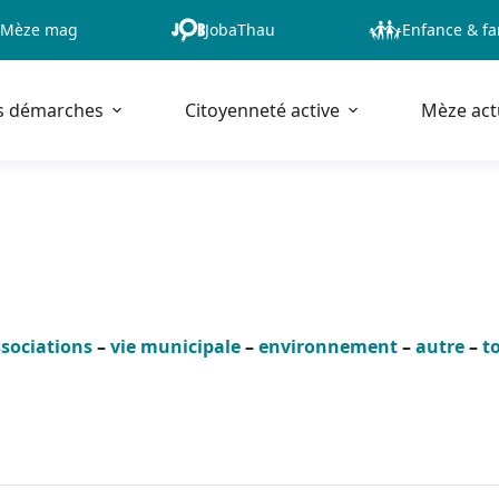
Mèze mag
JobaThau
Enfance & fa
s démarches
Citoyenneté active
Mèze act
sociations
–
vie municipale
–
environnement
–
autre
–
t