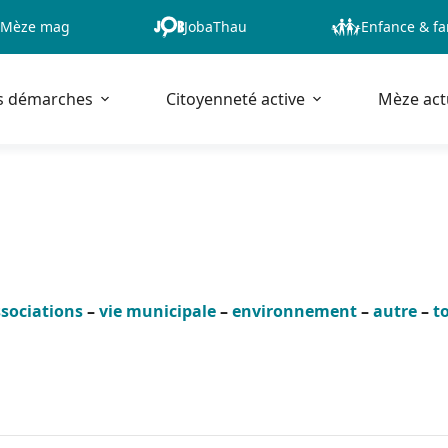
Mèze mag
JobaThau
Enfance & fa
s démarches
Citoyenneté active
Mèze act
sociations
–
vie municipale
–
environnement
–
autre
–
t