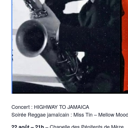
Concert : HIGHWAY TO JAMAICA
Soirée Reggae jamaïcain : Miss Tin – Mellow Mo
– Chapelle des Pénitents de Mèze
22 août – 21h