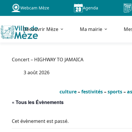
Passer
Webcam Mèze
Agenda
au
contenu
Découvrir Mèze
Ma mairie
Me
Concert – HIGHWAY TO JAMAICA
3 août 2026
culture
–
festivités
–
sports
–
as
« Tous les Évènements
Cet évènement est passé.