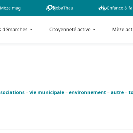
Mèze mag
JobaThau
Enfance & fa
s démarches
Citoyenneté active
Mèze act
sociations
–
vie municipale
–
environnement
–
autre
–
t