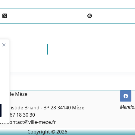
irie de Mèze
Mentio
ce Aristide Briand - BP 28 34140 Mèze
:
04 67 18 30 30
l :
contact@ville-meze.fr
Copyright © 2026