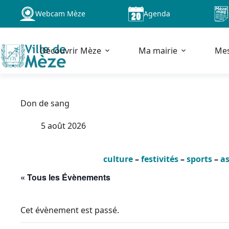
Passer
Webcam Mèze
Agenda
au
contenu
Découvrir Mèze
Ma mairie
Me
Don de sang
5 août 2026
culture
–
festivités
–
sports
–
as
« Tous les Évènements
Cet évènement est passé.