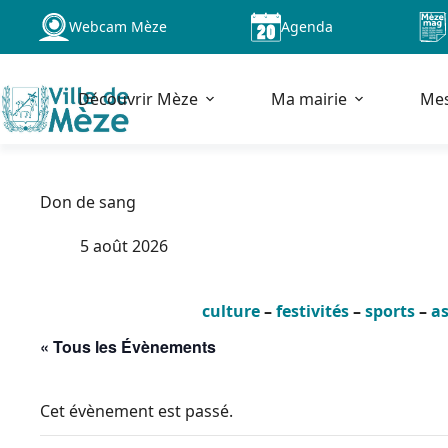
Passer
Webcam Mèze
Agenda
au
contenu
Découvrir Mèze
Ma mairie
Me
Don de sang
5 août 2026
culture
–
festivités
–
sports
–
as
« Tous les Évènements
Cet évènement est passé.