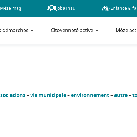
Mèze mag
JobaThau
Enfance & fa
s démarches
Citoyenneté active
Mèze act
sociations
–
vie municipale
–
environnement
–
autre
–
t