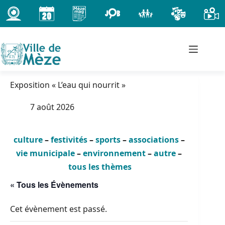
Passer
au
contenu
Exposition « L’eau qui nourrit »
7 août 2026
culture
–
festivités
–
sports
–
associations
–
vie municipale
–
environnement
–
autre
–
tous les thèmes
« Tous les Évènements
Cet évènement est passé.