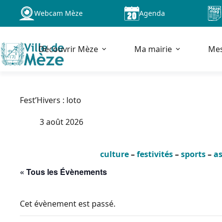
Passer
Webcam Mèze
Agenda
au
contenu
Découvrir Mèze
Ma mairie
Me
Fest’Hivers : loto
3 août 2026
culture
–
festivités
–
sports
–
as
« Tous les Évènements
Cet évènement est passé.