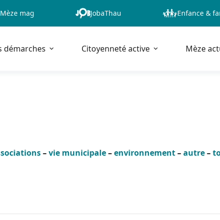
Mèze mag
JobaThau
Enfance & fa
s démarches
Citoyenneté active
Mèze act
sociations
–
vie municipale
–
environnement
–
autre
–
t