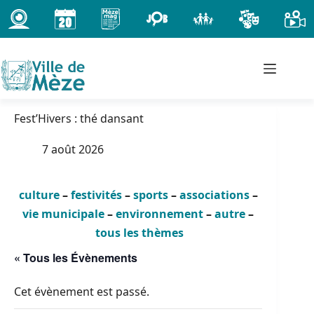
Passer
au
contenu
Fest’Hivers : thé dansant
7 août 2026
culture
–
festivités
–
sports
–
associations
–
vie municipale
–
environnement
–
autre
–
tous les thèmes
« Tous les Évènements
Cet évènement est passé.