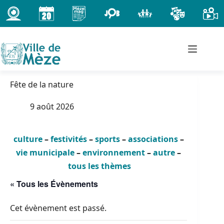
Passer
au
contenu
Fête de la nature
9 août 2026
culture
–
festivités
–
sports
–
associations
–
vie municipale
–
environnement
–
autre
–
tous les thèmes
« Tous les Évènements
Cet évènement est passé.